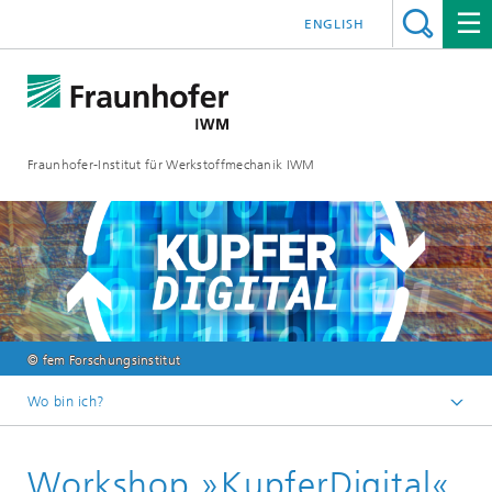
ENGLISH
Fraunhofer-Institut für Werkstoffmechanik IWM
© fem Forschungsinstitut
Wo bin ich?
Startseite
Workshop »KupferDigital«
Über uns