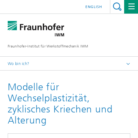
ENGLISH
Fraunhofer-Institut für Werkstoffmechanik IWM
Wo bin ich?
Startseite
Modelle für
Geschäftsfelder
Werkstoffbewertung und Lebensdauerkonzepte
Wechselplastizität,
Lebensdauerkonzepte und Thermomechanik
zyklisches Kriechen und
Alterung