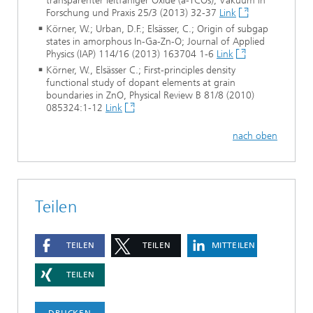
transparenter leitfähiger Oxide (a-TCOs); Vakuum in
Forschung und Praxis 25/3 (2013) 32-37
Link
Körner, W.; Urban, D.F.; Elsässer, C.; Origin of subgap
states in amorphous In-Ga-Zn-O; Journal of Applied
Physics (IAP) 114/16 (2013) 163704 1-6
Link
Körner, W., Elsässer C.; First-principles density
functional study of dopant elements at grain
boundaries in ZnO, Physical Review B 81/8 (2010)
085324:1-12
Link
nach oben
Teilen
TEILEN
TEILEN
MITTEILEN
TEILEN
DRUCKEN