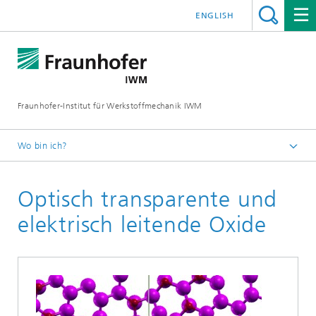
ENGLISH
Fraunhofer-Institut für Werkstoffmechanik IWM
Wo bin ich?
Startseite
Optisch transparente und
Geschäftsfelder
Werkstoffbewertung und Lebensdauerkonzepte
elektrisch leitende Oxide
Materialmodellierung