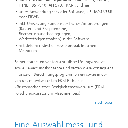
nach anerkannten Regelwerken wie z.B. R6, SINTAP,
FITNET, BS 7910, API 579, FKM-Richtlinie
unter Anwendung spezieller Software, z.B. IWM VERB
oder ERWIN
inkl. Umsetzung kundenspezifischer Anforderungen
(Bauteil- und Rissgeometrie,
Beanspruchungsbedingungen,
Werkstoffeigenschaften) in der Software
mit deterministischen sowie probabilistischen
Methoden
Ferner erarbeiten wir fortschrittliche Lösungsansätze
sowie Bewertungskonzepte und setzen diese konsequent
in unseren Berechnungsprogrammen ein sowie in der
von uns mitentwickelten FKM-Richtlinie
»Bruchmechanischer Festigkeitsnachweis« um (FKM =
Forschungskuratorium Maschinenbau).
nach oben
Eine Auswahl mess- und