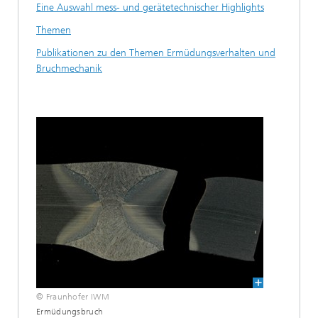
Eine Auswahl mess- und gerätetechnischer Highlights
Themen
Publikationen zu den Themen Ermüdungsverhalten und
Bruchmechanik
© Fraunhofer IWM
Ermüdungsbruch