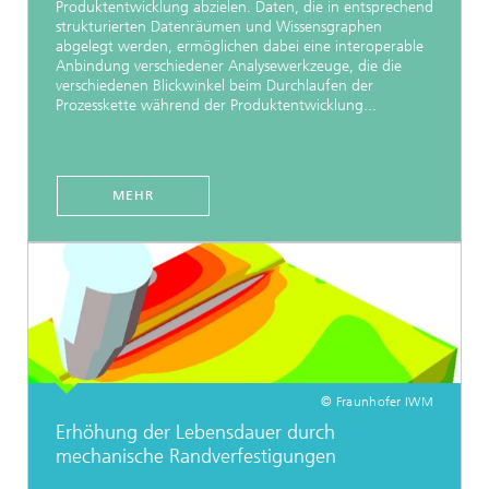
Produktentwicklung abzielen. Daten, die in entsprechend
strukturierten Datenräumen und Wissensgraphen
abgelegt werden, ermöglichen dabei eine interoperable
Anbindung verschiedener Analysewerkzeuge, die die
verschiedenen Blickwinkel beim Durchlaufen der
Prozesskette während der Produktentwicklung...
MEHR
© Fraunhofer IWM
Erhöhung der Lebensdauer durch
mechanische Randverfestigungen