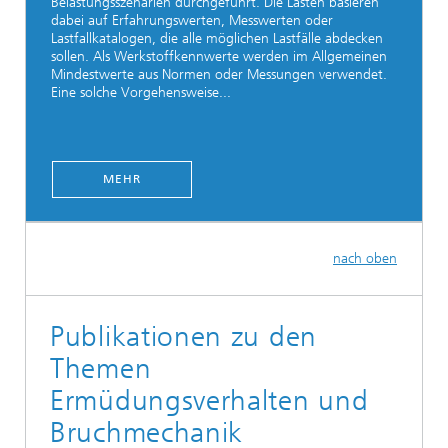
Belastungsszenarien durchgeführt. Die Lasten basieren
dabei auf Erfahrungswerten, Messwerten oder
Lastfallkatalogen, die alle möglichen Lastfälle abdecken
sollen. Als Werkstoffkennwerte werden im Allgemeinen
Mindestwerte aus Normen oder Messungen verwendet.
Eine solche Vorgehensweise...
MEHR
nach oben
Publikationen zu den
Themen
Ermüdungsverhalten und
Bruchmechanik