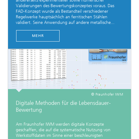
andererseits experimenteller sowie numerischer
Validierungen des Bewertungskonzeptes voraus. Das
FAD-Konzept wurde als Bestandteil verschiedener
Regelwerke hauptsächlich an ferritischen Stählen
validiert. Seine Anwendung auf andere metallische...
MEHR
© Fraunhofer IWM
Digitale Methoden für die Lebensdauer-
Bewertung
Am Fraunhofer IWM werden digitale Konzepte
geschaffen, die auf die systematische Nutzung von
Werkstoffdaten im Sinne einer beschleunigten