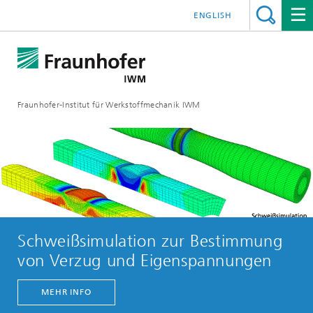
ENGLISH
Fraunhofer-Institut für Werkstoffmechanik IWM
Schweißsimulation zur Bestimmung
von Verzug und Eigenspannungen
MEHR INFO