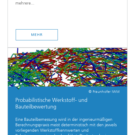
mehrere...
MEHR
© Fraunhofer IWM
Probabilistische Werkstoff- und
Bauteilbewertung
Eine Bauteilbemessung wird in der ingenieurmäßigen
Berechnungspraxis meist deterministisch mit den jeweils
vorliegenden Werkstoffkennwerten und