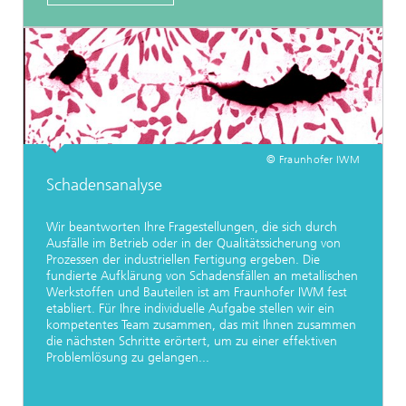
© Fraunhofer IWM
Schadensanalyse
Wir beantworten Ihre Fragestellungen, die sich durch
Ausfälle im Betrieb oder in der Qualitätssicherung von
Prozessen der industriellen Fertigung ergeben. Die
fundierte Aufklärung von Schadensfällen an metallischen
Werkstoffen und Bauteilen ist am Fraunhofer IWM fest
etabliert. Für Ihre individuelle Aufgabe stellen wir ein
kompetentes Team zusammen, das mit Ihnen zusammen
die nächsten Schritte erörtert, um zu einer effektiven
Problemlösung zu gelangen...