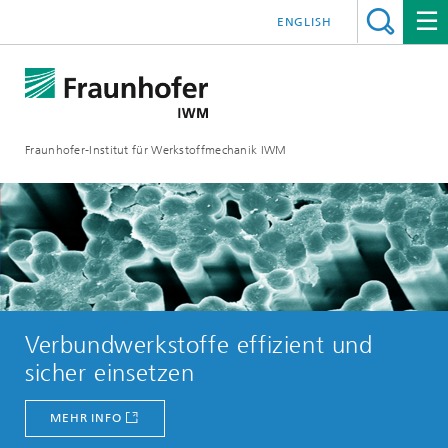
ENGLISH
Fraunhofer-Institut für Werkstoffmechanik IWM
Verbundwerkstoffe effizient und
sicher einsetzen
MEHR INFO