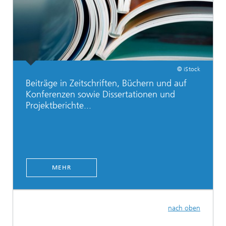
© iStock
Beiträge in Zeitschriften, Büchern und auf
Konferenzen sowie Dissertationen und
Projektberichte...
MEHR
nach oben