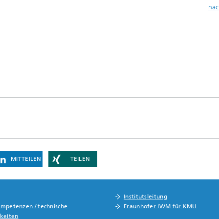
nac
MITTEILEN
TEILEN
Institutsleitung
mpetenzen / technische
Fraunhofer IWM für KMU
keiten