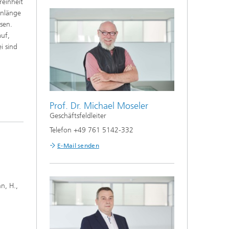
reinheit
Werkstofftechnik
Lebensdauerkonzepte für
enlänge
Wasserstoffanwendungen
sen.
auf,
i sind
Anwendungsfeld Wasserstoff
Prof. Dr. Michael Moseler
Geschäftsfeldleiter
Telefon +49 761 5142-332
E-Mail senden
hn, H.,