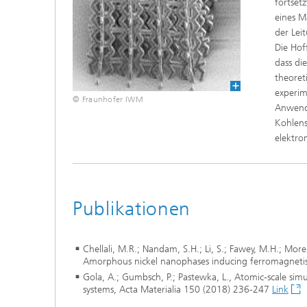
fortset
Softwarelösungen in der
Triboko
eines M
Materialinformatik
Standor
der Lei
Die Hof
dass di
theoret
experim
© Fraunhofer IWM
Anwendu
Kohlens
elektro
Publikationen
Chellali, M.R.; Nandam, S.H.; Li, S.; Fawey, M.H.; Moren
Amorphous nickel nanophases inducing ferromagnetism
Gola, A.; Gumbsch, P.; Pastewka, L., Atomic-scale simu
systems, Acta Materialia 150 (2018) 236-247
Link