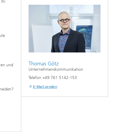
 zu
Werkstofftechnik
Lebensdauerkonzepte für
Wasserstoffanwendungen
Anwendungsfeld Wasserstoff
ute
Thomas Götz
ren und
Unternehmenskommunikation
Telefon +49 761 5142-153
E-Mail senden
rmeiden?