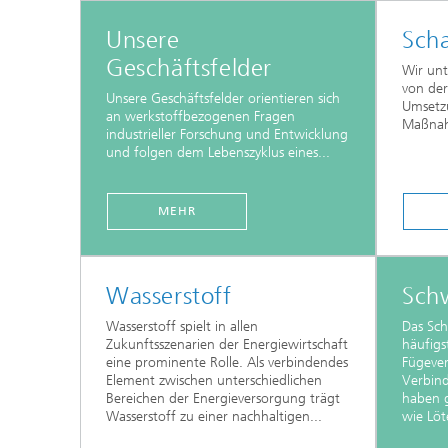
Unsere
Sch
Geschäftsfelder
Wir unt
von der
Unsere Geschäftsfelder orientieren sich
Umsetzu
an werkstoffbezogenen Fragen
Maßnah
industrieller Forschung und Entwicklung
und folgen dem Lebenszyklus eines...
MEHR
Wasserstoff
Sch
Wasserstoff spielt in allen
Das Sc
Zukunftsszenarien der Energiewirtschaft
häufigs
eine prominente Rolle. Als verbindendes
Fügever
Element zwischen unterschiedlichen
Verbin
Bereichen der Energieversorgung trägt
haben 
Wasserstoff zu einer nachhaltigen...
wie Löt