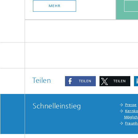
MEHR
Teilen
TEILEN
TEILEN
Schnelleinstieg
Presse
Kernko
Möglich
Fraunh