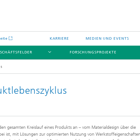
seite
KARRIERE
MEDIEN UND EVENTS
SCHÄFTSFELDER
FORSCHUNGSPROJEKTE
us
ktlebenszyklus
gische Bauteilprüfung und
Crashsicherheit und
nalyse
Schädigungsmechanik
alenmodellierung und
Verbundwerkstoffe
mulation
Wissenschaftliche Publikationen
den gesamten Kreislauf eines Produkts an – vom Materialdesign über die
gische und funktionale
Meso- und Mikromechanik
abei ist, mit Lösungen zur optimierten Nutzung von Werkstoffeigenschafte
systeme
Das Netzwerk des Fraunhofer I