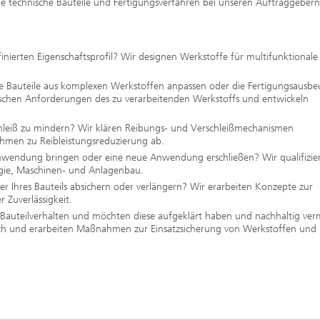
ge technische Bauteile und Fertigungsverfahren bei unseren Auftraggebern
nditionierung und -analytik
Ermüdungsverhalten und
t Karlsruhe
Bruchmechanik
inierten Eigenschaftsprofil? Wir designen Werkstoffe für multifunktionale
e Bauteile aus komplexen Werkstoffen anpassen oder die Fertigungsausbe
fischen Anforderungen des zu verarbeitenden Werkstoffs und entwickeln
hleiß zu mindern? Wir klären Reibungs- und Verschleißmechanismen
ahmen zu Reibleistungsreduzierung ab.
Anwendung bringen oder eine neue Anwendung erschließen? Wir qualifizie
rgie, Maschinen- und Anlagenbau.
r Ihres Bauteils absichern oder verlängern? Wir erarbeiten Konzepte zur
 Zuverlässigkeit.
 Bauteilverhalten und möchten diese aufgeklärt haben und nachhaltig ve
ch und erarbeiten Maßnahmen zur Einsatzsicherung von Werkstoffen und