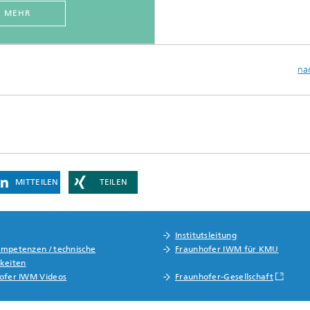
MEHR
na
MITTEILEN
TEILEN
Institutsleitung
mpetenzen / technische
Fraunhofer IWM für KMU
keiten
ofer IWM Videos
Fraunhofer-Gesellschaft