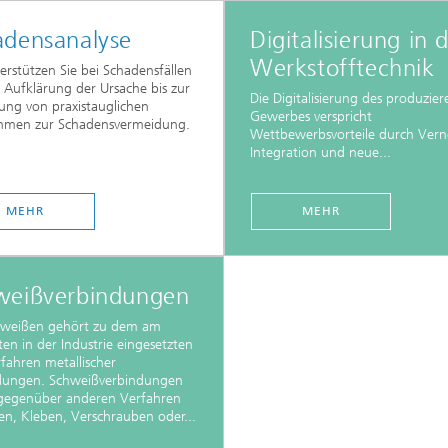
adensanalyse
Digitalisierung in 
Werkstofftechnik
erstützen Sie bei Schadensfällen
 Aufklärung der Ursache bis zur
Die Digitalisierung des produzie
ng von praxistauglichen
Gewerbes verspricht
men zur Schadensvermeidung.
Wettbewerbsvorteile durch Vern
Integration und neue...
MEHR
MEHR
weißverbindungen
hweißen gehört zu dem am
ten in der Industrie eingesetzten
fahren metallischer
dungen. Schweißverbindungen
gegenüber anderen Verfahren
en, Kleben, Verschrauben oder...