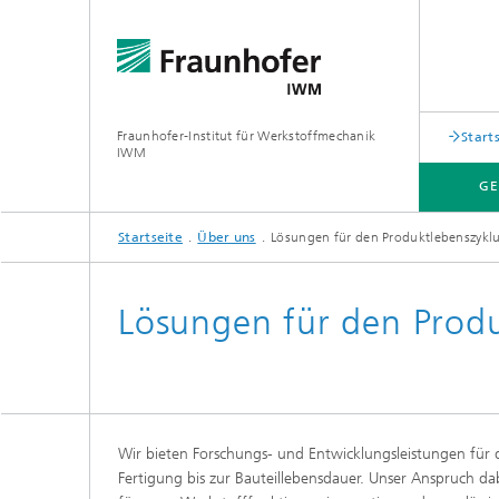
Fraunhofer-Institut für Werkstoffmechanik
Start
IWM
GE
Startseite
Über uns
Lösungen für den Produktlebenszykl
GESCHÄFTSFELDER
ZUSAMMENARBEIT
ÜBER UNS
Lösungen für den Produ
Pulvertechnologie und
Tribolo
Partikelsimulation
Systema
Multisk
Umformprozesse
Tribosi
Wir bieten Forschungs- und Entwicklungsleistungen für 
Tribolo
Glasformgebung und -bearbeitung
Fertigung bis zur Bauteillebensdauer. Unser Anspruch d
Schicht