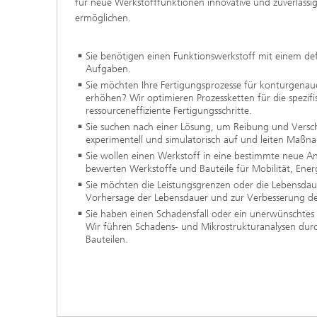
für neue Werkstofffunktionen innovative und zuverlässi
Softwarelösungen in der
Triboko
ermöglichen.
Materialinformatik
Standor
Sie benötigen einen Funktionswerkstoff mit einem def
Aufgaben.
Sie möchten Ihre Fertigungsprozesse für konturgenau
erhöhen? Wir optimieren Prozessketten für die spezi
ressourceneffiziente Fertigungsschritte.
Sie suchen nach einer Lösung, um Reibung und Versc
experimentell und simulatorisch auf und leiten Maßn
Sie wollen einen Werkstoff in eine bestimmte neue 
bewerten Werkstoffe und Bauteile für Mobilität, Ene
Sie möchten die Leistungsgrenzen oder die Lebensdaue
Vorhersage der Lebensdauer und zur Verbesserung der
Sie haben einen Schadensfall oder ein unerwünschtes
Wir führen Schadens- und Mikrostrukturanalysen dur
Bauteilen.