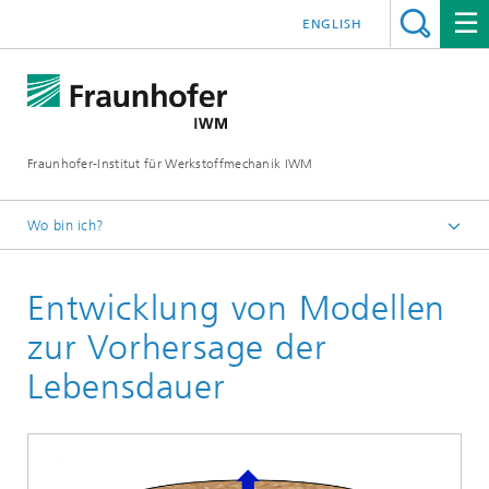
ENGLISH
Fraunhofer-Institut für Werkstoffmechanik IWM
Wo bin ich?
Startseite
Entwicklung von Modellen
Geschäftsfelder
Werkstoffbewertung und Lebensdauerkonzepte
zur Vorhersage der
Lebensdauerkonzepte für Wasserstoffanwendungen
Lebensdauer