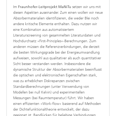
Im
Fraunhofer-Leitprojekt MaNiTu
setzen wir uns mit
diesen Aspekten auseinander. Zum einen wollen wir neue
Absorbermaterialien identifizieren, die weder Blei noch
andere kritische Elemente enthalten. Dazu nutzen wir
eine Kombination aus automatisiertem
Literaturscreening von gesammelten Literaturdaten und
Hochdurchsatz »First-Principles«-Berechnungen. Zum
anderen müssen die Referenzverbindungen, die derzeit
die besten Wirkungsgrade bei der Energieumwandlung
aufweisen, sowohl aus qualitativer als auch quantitativer
Sicht besser verstanden werden. Insbesondere die
dynamische Struktur der Absorbermaterialien beeinflusst
die optischen und elektronischen Eigenschaften stark,
was zu erheblichen Diskrepanzen zwischen
Standardberechnungen (unter Verwendung von
Modellen bei null Kelvin) und experimentellen
Messungen (bei Raumtemperatur) führt. Wir haben
einen effizienten »Work-flow« basierend auf Methoden
der Dichtefunktionaltheorie entwickelt, der dazu
geeignet ist, Bandlücken für beliebige Verbindungen