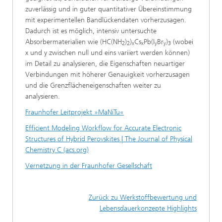
zuverlässig und in guter quantitativer Übereinstimmung
mit experimentellen Bandlückendaten vorherzusagen.
Dadurch ist es möglich, intensiv untersuchte
Absorbermaterialien wie (HC(NH
)
)
Cs
Pb(I
Br
)
(wobei
2
2
x
x
y
y
3
x und y zwischen null und eins variiert werden können)
im Detail zu analysieren, die Eigenschaften neuartiger
Verbindungen mit höherer Genauigkeit vorherzusagen
und die Grenzflächeneigenschaften weiter zu
analysieren.
Fraunhofer Leitprojekt »MaNiTu«
Efficient Modeling Workflow for Accurate Electronic
Structures of Hybrid Perovskites | The Journal of Physical
Chemistry C (acs.org)
Vernetzung in der Fraunhofer Gesellschaft
Zurück zu Werkstoffbewertung und
Lebensdauerkonzepte Highlights