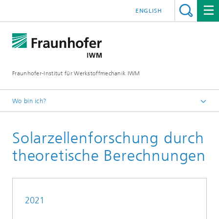
ENGLISH
Fraunhofer-Institut für Werkstoffmechanik IWM
Wo bin ich?
Startseite
Solarzellenforschung durch
Geschäftsfelder
Werkstoffbewertung und Lebensdauerkonzepte
theoretische Berechnungen
2021