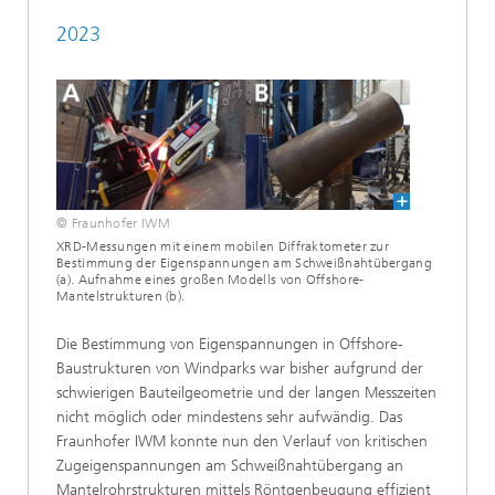
2023
© Fraunhofer IWM
XRD-Messungen mit einem mobilen Diffraktometer zur
Bestimmung der Eigenspannungen am Schweißnahtübergang
(a). Aufnahme eines großen Modells von Offshore-
Mantelstrukturen (b).
Die Bestimmung von Eigenspannungen in Offshore-
Baustrukturen von Windparks war bisher aufgrund der
schwierigen Bauteilgeometrie und der langen Messzeiten
nicht möglich oder mindestens sehr aufwändig. Das
Fraunhofer IWM konnte nun den Verlauf von kritischen
Zugeigenspannungen am Schweißnahtübergang an
Mantelrohrstrukturen mittels Röntgenbeugung effizient