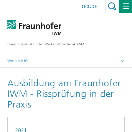
ENGLISH
Fraunhofer-Institut für Werkstoffmechanik IWM
Wo bin ich?
Startseite
Ausbildung am Fraunhofer
Geschäftsfelder
Werkstoffbewertung und Lebensdauerkonzepte
IWM - Rissprüfung in der
Praxis
2021